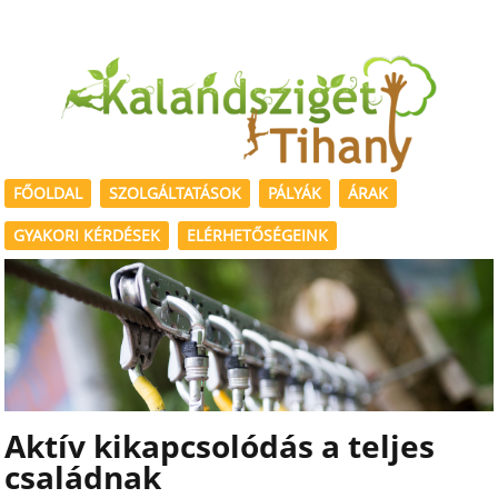
FŐOLDAL
SZOLGÁLTATÁSOK
PÁLYÁK
ÁRAK
GYAKORI KÉRDÉSEK
ELÉRHETŐSÉGEINK
Aktív kikapcsolódás a teljes
családnak