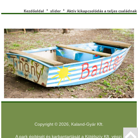
Kezdőoldal
slider
Aktív kikapcsolódás a teljes családnak
Copyright © 2026, Kaland-Gyár Kft.
A park építését és karbantartását a
Kötélszív Kft. végzi
.