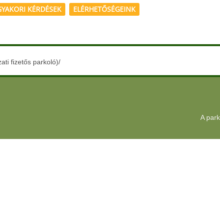
GYAKORI KÉRDÉSEK
ELÉRHETŐSÉGEINK
ti fizetős parkoló)/
A park