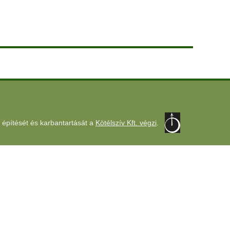
 építését és karbantartását a
Kötélszív Kft. végzi
.