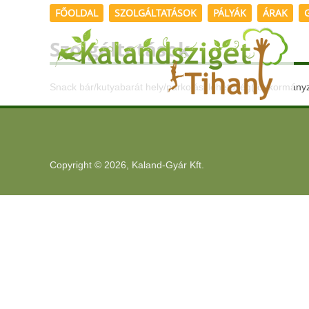
FŐOLDAL
SZOLGÁLTATÁSOK
PÁLYÁK
ÁRAK
Szolgáltatások
Snack bár/kutyabarát hely/parkolási lehetőség( önkormányza
Copyright © 2026, Kaland-Gyár Kft.