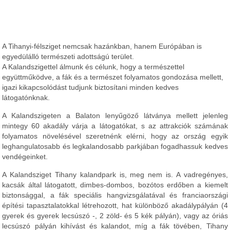
A Tihanyi-félsziget nemcsak hazánkban, hanem Európában is
egyedülálló természeti adottságú terület.
A Kalandszigettel álmunk és célunk, hogy a természettel
együttműködve, a fák és a természet folyamatos gondozása mellett,
igazi kikapcsolódást tudjunk biztosítani minden kedves
látogatónknak.
A Kalandszigeten a Balaton lenyűgöző látványa mellett jelenleg
mintegy 60 akadály várja a látogatókat, s az attrakciók számának
folyamatos növelésével szeretnénk elérni, hogy az ország egyik
leghangulatosabb és legkalandosabb parkjában fogadhassuk kedves
vendégeinket.
A Kalandsziget Tihany kalandpark is, meg nem is. A vadregényes,
kacsák által látogatott, dimbes-dombos, bozótos erdőben a kiemelt
biztonsággal, a fák speciális hangvizsgálatával és franciaországi
építési tapasztalatokkal létrehozott, hat különböző akadálypályán (4
gyerek és gyerek lecsúszó -, 2 zöld- és 5 kék pályán), vagy az óriás
lecsúszó pályán kihívást és kalandot, míg a fák tövében, Tihany