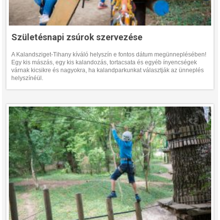
Születésnapi zsúrok szervezése
A Kalandsziget-Tihany kíváló helyszín e fontos dátum megünneplésében!
Egy kis mászás, egy kis kalandozás, tortacsata és egyéb ínyencségek
várnak kicsikre és nagyokra, ha kalandparkunkat választják az ünneplés
helyszínéül.