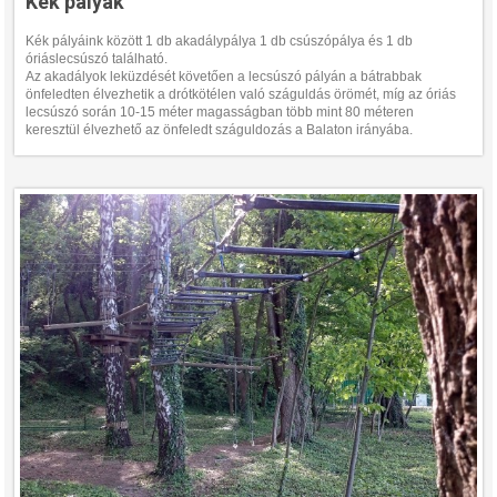
Kék pályák
Kék pályáink között 1 db akadálypálya 1 db csúszópálya és 1 db
óriáslecsúszó található.
Az akadályok leküzdését követően a lecsúszó pályán a bátrabbak
önfeledten élvezhetik a drótkötélen való száguldás örömét, míg az óriás
lecsúszó során 10-15 méter magasságban több mint 80 méteren
keresztül élvezhető az önfeledt száguldozás a Balaton irányába.