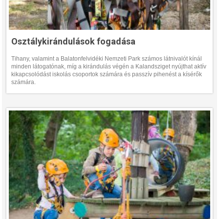
Osztálykirándulások fogadása
Tihany, valamint a Balatonfelvidéki Nemzeti Park számos látnivalót kínál
minden látogatónak, míg a kirándulás végén a Kalandsziget nyújthat aktív
kikapcsolódást iskolás csoportok számára és passzív pihenést a kísérők
számára.