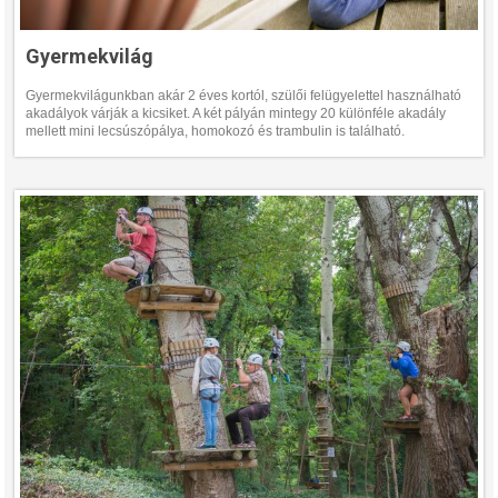
Gyermekvilág
Gyermekvilágunkban akár 2 éves kortól, szülői felügyelettel használható
akadályok várják a kicsiket. A két pályán mintegy 20 különféle akadály
mellett mini lecsúszópálya, homokozó és trambulin is található.