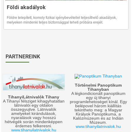
Földi akadályok
Földre telepített, komoly fizikai igénybevétellel teljesíthető akadályok,
melyeken mindenki teljes biztonsággal teheti próbára erejét.
PARTNEREINK
Történelmi Panoptikum
Tihanyban
A légkondicionált panoptikum
TihanyiLátnivalók Tihany
egy új tihanyi
A Tihanyi félsziget kihagyhatatlan
programlehetoséget kínál. Egy
látnivalói egy oldalon
belépovel három kiállítás
összegyujtve. Látnivalók
tekintheto meg: a Magyar
amelyeket kirándulások,
Királyok Panoptikuma, a
nyaralások vagy hosszú
Kalózmúzeum és az Indián
hétvégék során mindenképpen
Múzeum.
érdemes felkeresni.
www.tihanyilatnivalok.hu
www.tihanyilatnivalok.hu