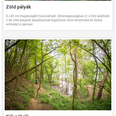
Zöld pályák
A 130 cm magasságtól használható, létramagasságban (2-2,5m) található
2 db zöld pályánk akadályainak legyőzése némi fondorlatot és fizikai
erőnlétet is igényel.