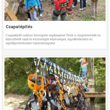
Csapatépítés
Csapatépítő outdoor tréningünk segítségével Önök is megismerhetik és
fejleszthetik saját és közösségük képességeit, együttműködési és
együttgondolkodási hajlandóságukat.